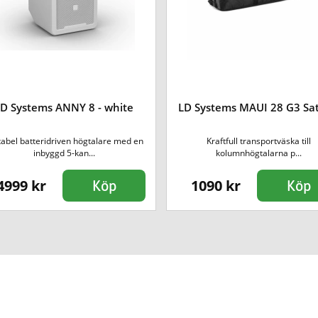
D Systems ANNY 8 - white
LD Systems MAUI 28 G3 Sa
tabel batteridriven högtalare med en
Kraftfull transportväska till
inbyggd 5-kan...
kolumnhögtalarna p...
4999 kr
1090 kr
Köp
Köp