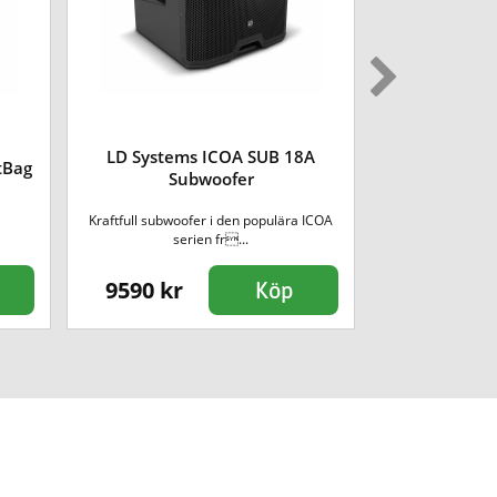
LD Systems ICOA SUB 18A
tBag
LD Systems A
Subwoofer
Kraftfull subwoofer i den populära ICOA
Trådlös mottagar
serien fr...
9590 kr
1290 kr
Köp