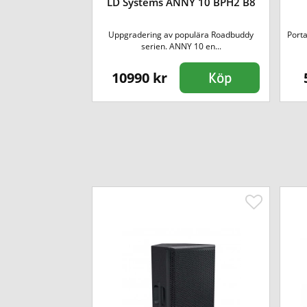
LD Systems ANNY 10 BPH2 B8
lare
Uppgradering av populära Roadbuddy
Port
från erkända RC...
serien. ANNY 10 en...
10990 kr
Köp
Köp