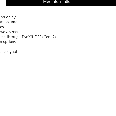
Mer information
and delay
ax. volume)
ies
 two ANNYs
ume through DynX® DSP (Gen. 2)
on options
one signal