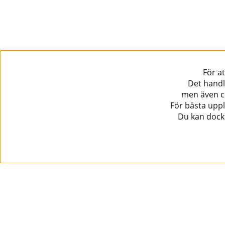
För a
Det handl
men även co
För bästa uppl
Du kan dock 
Information
Kundtjänst