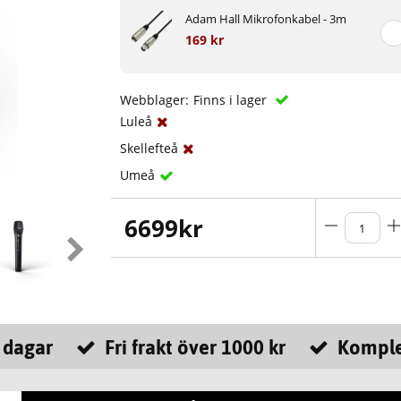
Adam Hall Mikrofonkabel - 3m
169 kr
Webblager:
Finns i lager
Luleå
Skellefteå
Umeå
6699
kr
 dagar
Fri frakt över 1000 kr
Komple