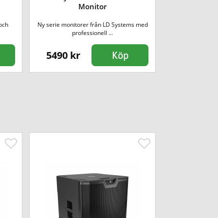
LD Syst
Monitor
och
Ny serie monitorer från LD Systems med
2-vägs passiv
professionell ...
hö
5490 kr
1590 kr
Köp