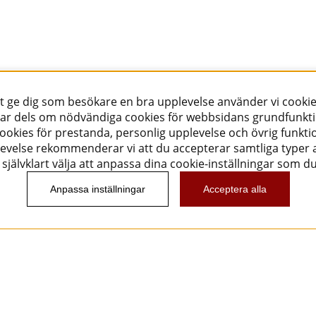
tt ge dig som besökare en bra upplevelse använder vi cookie
ar dels om nödvändiga cookies för webbsidans grundfunkt
okies för prestanda, personlig upplevelse och övrig funktio
evelse rekommenderar vi att du accepterar samtliga typer a
självklart välja att anpassa dina cookie-inställningar som d
Anpassa inställningar
Acceptera alla
Nyhetsbrev
Vill du få spännande nyheter och erbjudanden från