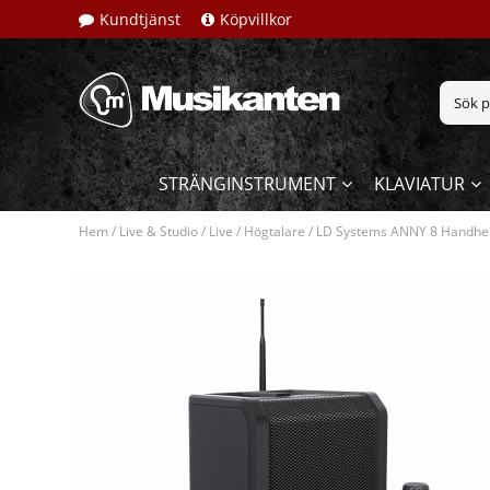
Kundtjänst
Köpvillkor
STRÄNGINSTRUMENT
KLAVIATUR
Hem
/
Live & Studio
/
Live
/
Högtalare
/
LD Systems ANNY 8 Handheld