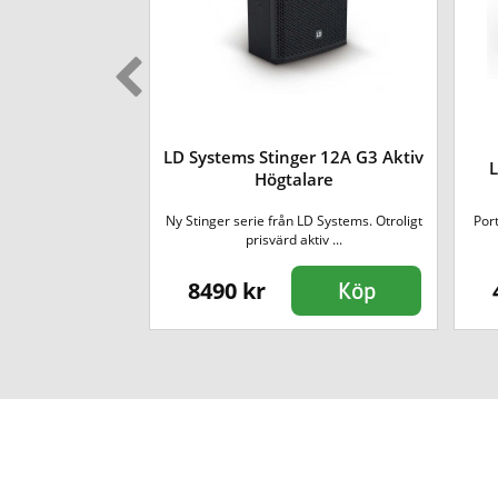
A6 Headphone
LD Systems Stinger 12A G3 Aktiv
L
fier
Högtalare
sförstärkare i 19"
Ny Stinger serie från LD Systems. Otroligt
Por
..
prisvärd aktiv ...
8490 kr
Köp
Köp