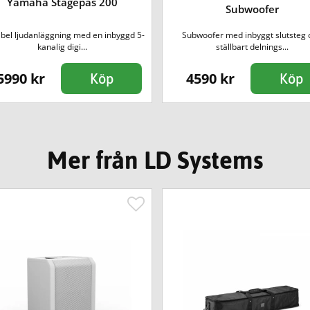
Yamaha Stagepas 200
Subwoofer
abel ljudanläggning med en inbyggd 5-
Subwoofer med inbyggt slutsteg 
kanalig digi...
ställbart delnings...
5990 kr
4590 kr
Köp
Köp
Mer från LD Systems