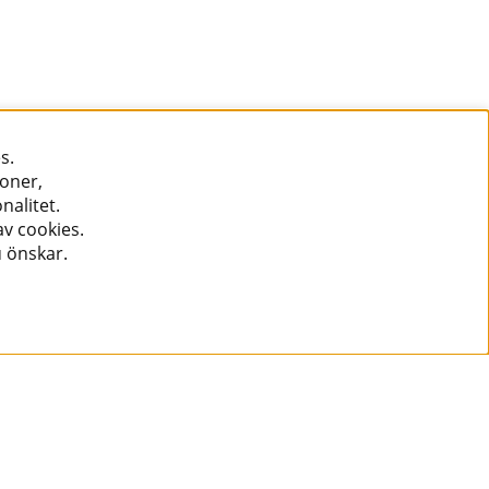
s.
ioner,
nalitet.
v cookies.
u önskar.