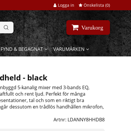
Logga in
Önskelista (
0
)
Varukorg
FYND & BEGAGNAT
VARUMÄRKEN
held - black
 inbyggd 5-kanalig mixer med 3-bands EQ,
ftfullt och rent ljud. Perfekt för många
sentationer, tal och som en riktigt bra
 ingår dessutom en trådlös handhållen mikrofon,
Artnr:
LDANNY8HHDB8