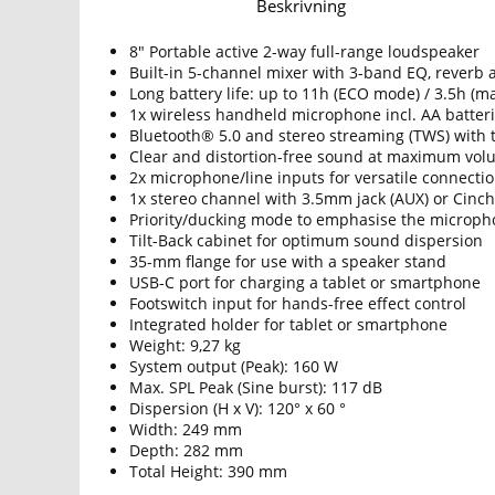
Beskrivning
8" Portable active 2-way full-range loudspeaker
Built-in 5-channel mixer with 3-band EQ, reverb 
Long battery life: up to 11h (ECO mode) / 3.5h (m
1x wireless handheld microphone incl. AA batter
Bluetooth® 5.0 and stereo streaming (TWS) with
Clear and distortion-free sound at maximum vol
2x microphone/line inputs for versatile connecti
1x stereo channel with 3.5mm jack (AUX) or Cinch
Priority/ducking mode to emphasise the microph
Tilt-Back cabinet for optimum sound dispersion
35-mm flange for use with a speaker stand
USB-C port for charging a tablet or smartphone
Footswitch input for hands-free effect control
Integrated holder for tablet or smartphone
Weight: 9,27 kg
System output (Peak): 160 W
Max. SPL Peak (Sine burst): 117 dB
Dispersion (H x V): 120° x 60 °
Width: 249 mm
Depth: 282 mm
Total Height: 390 mm