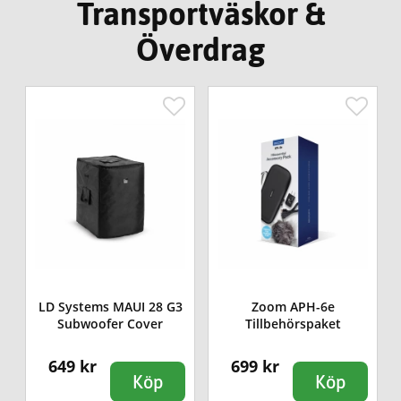
Transportväskor &
Överdrag
LD Systems MAUI 28 G3
Zoom APH-6e
9
Subwoofer Cover
Tillbehörspaket
649 kr
699 kr
Köp
Köp