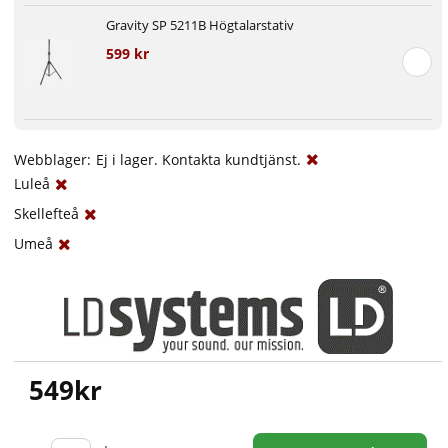
Gravity SP 5211B Högtalarstativ
599 kr
Webblager:
Ej i lager. Kontakta kundtjänst.
Luleå
Skellefteå
Umeå
549
kr