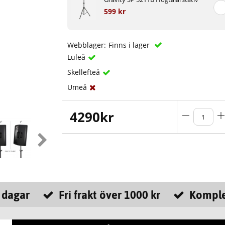
599 kr
Webblager:
Finns i lager
Luleå
Skellefteå
Umeå
4290
kr
 dagar
Fri frakt över 1000 kr
Komple