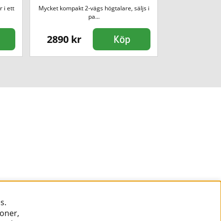
 i ett
Mycket kompakt 2-vägs högtalare, säljs i
Den popu
pa...
kolumnhögt
2890 kr
13990 kr
Köp
s.
ioner,