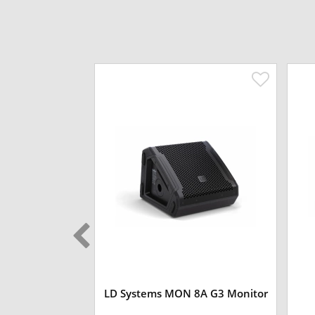
UI 5 Sat Bag
LD Systems MON 8A G3 Monitor
tväska