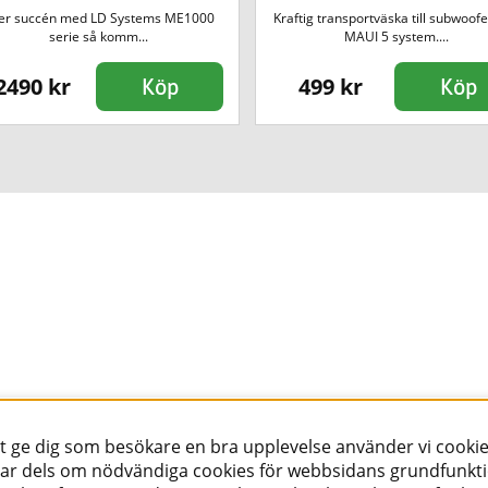
ter succén med LD Systems ME1000
Kraftig transportväska till subwoofer
serie så komm...
MAUI 5 system....
2490 kr
499 kr
Köp
Köp
tt ge dig som besökare en bra upplevelse använder vi cookie
ar dels om nödvändiga cookies för webbsidans grundfunkt