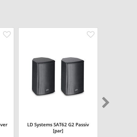
over
LD Systems SAT62 G2 Passiv
LD Systems
[par]