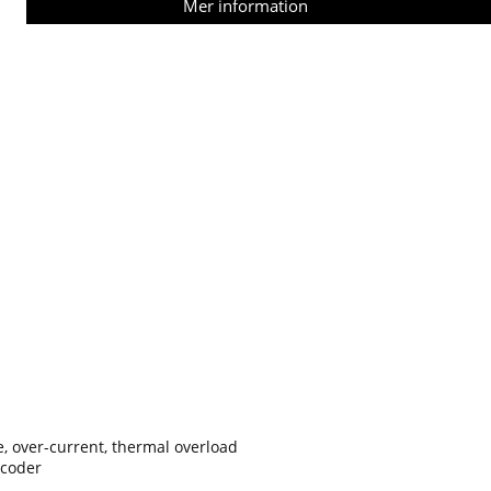
Mer information
ge, over-current, thermal overload
ncoder