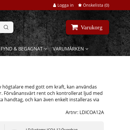
Logga in
Önskelista (
0
)
Varukorg
FYND & BEGAGNAT
VARUMÄRKEN
v högtalare med gott om kraft, kan användas
. Förvånansvärt rent och kontrollerat ljud med
ka handtag, och kan även enkelt installeras via
Artnr:
LDICOA12A
LD Systems ICOA 12 Överdrag