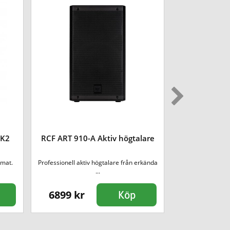
MK2
RCF ART 910-A Aktiv högtalare
LD Syste
rmat.
Professionell aktiv högtalare från erkända
Nya Generation 3
...
ger mass
6899 kr
9899 kr
Köp