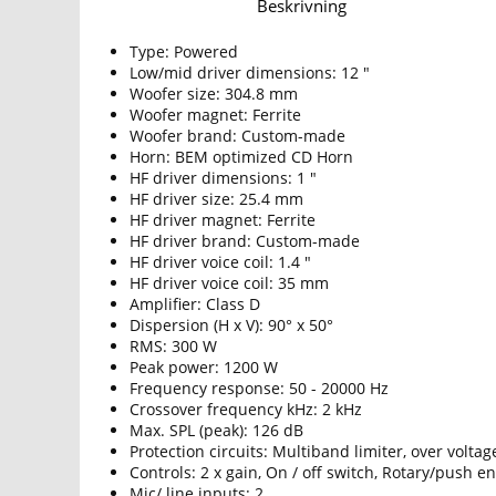
Beskrivning
Type: Powered
Low/mid driver dimensions: 12 "
Woofer size: 304.8 mm
Woofer magnet: Ferrite
Woofer brand: Custom-made
Horn: BEM optimized CD Horn
HF driver dimensions: 1 "
HF driver size: 25.4 mm
HF driver magnet: Ferrite
HF driver brand: Custom-made
HF driver voice coil: 1.4 "
HF driver voice coil: 35 mm
Amplifier: Class D
Dispersion (H x V): 90° x 50°
RMS: 300 W
Peak power: 1200 W
Frequency response: 50 - 20000 Hz
Crossover frequency kHz: 2 kHz
Max. SPL (peak): 126 dB
Protection circuits: Multiband limiter, over volta
Controls: 2 x gain, On / off switch, Rotary/push e
Mic/ line inputs: 2