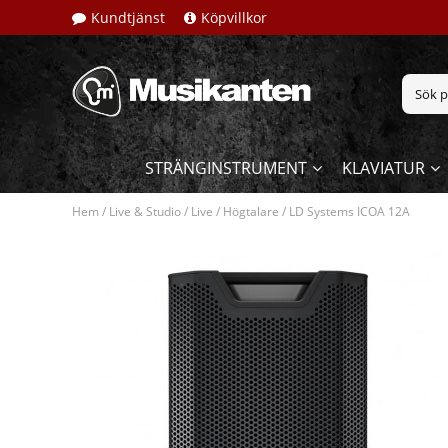
Kundtjänst
Köpvillkor
STRÄNGINSTRUMENT
KLAVIATUR
Hem
/
Live & Studio
/
Live
/
Högtalare
/
LD Systems ICOA 12A