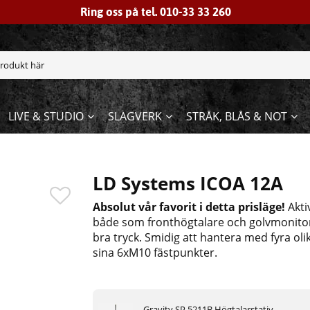
Ring oss på tel. 010-33 33 260
LIVE & STUDIO
SLAGVERK
STRÅK, BLÅS & NOT
LD Systems ICOA 12A
Absolut vår favorit i detta prisläge!
Akti
både som fronthögtalare och golvmonitor
bra tryck. Smidig att hantera med fyra oli
sina 6xM10 fästpunkter.
Gravity SP 5211B Högtalarstativ