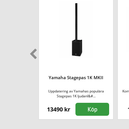
NY 12 BPH B8
Yamaha Stagepas 1K MKII
set
pulära Roadbuddy
Uppdatering av Yamahas populära
Kom
 12 &#...
Stagepas 1K ljudanl&#...
13490 kr
Köp
Köp