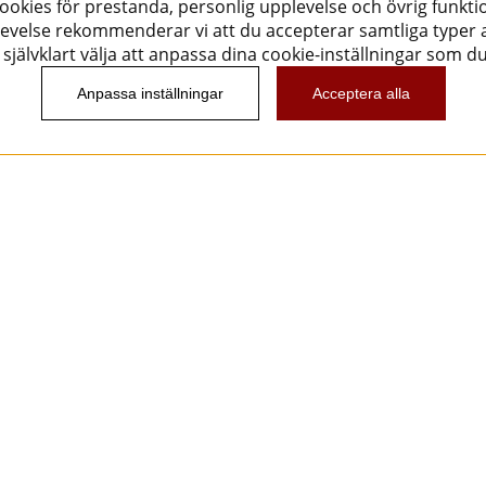
okies för prestanda, personlig upplevelse och övrig funktio
evelse rekommenderar vi att du accepterar samtliga typer a
självklart välja att anpassa dina cookie-inställningar som d
Anpassa inställningar
Acceptera alla
Nyhetsbrev
Vill du få spännande nyheter och erbjudanden från
oss? Ange din e-post nedan!
Skicka
Följ oss!