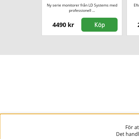
lumnhögtalare i LD
Ny serie monitorer från LD Systems med
Ef
 5 lju...
professionell ...
4490 kr
Köp
Köp
För a
Det handl