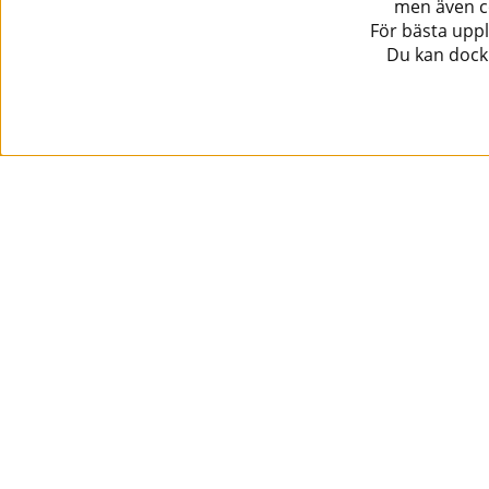
men även co
För bästa uppl
Du kan dock 
Information
Kundtjänst
Köpvillkor
Musikanten Pro Audio
Dataskyddsförodningen GDPR.