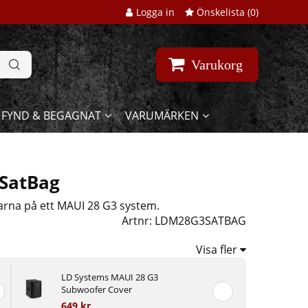
Logga in
Önskelista (
0
)
Varukorg
FYND & BEGAGNAT
VARUMÄRKEN
 SatBag
larna på ett MAUI 28 G3 system.
Artnr:
LDM28G3SATBAG
Visa fler
LD Systems MAUI 28 G3
Subwoofer Cover
649 kr