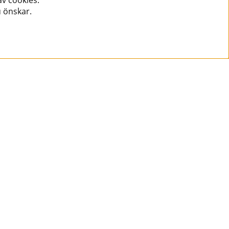
v cookies.
u önskar.