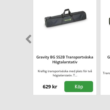
inger Mix 6
Gravity BG SS2B Transportväska
G
tväska
Högtalarstativ
ymmer två Stinger
Kraftig transportväska med plats för två
Trans
...
högtalarstativ. T...
629 kr
Köp
Köp