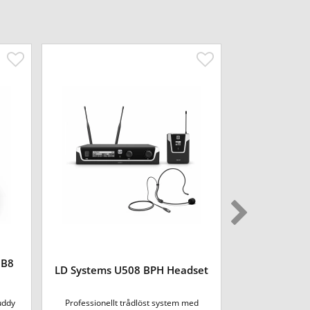
 B8
LD Systems 
LD Systems U508 BPH Headset
M
uddy
Professionellt trådlöst system med
Aktiv medhörnin