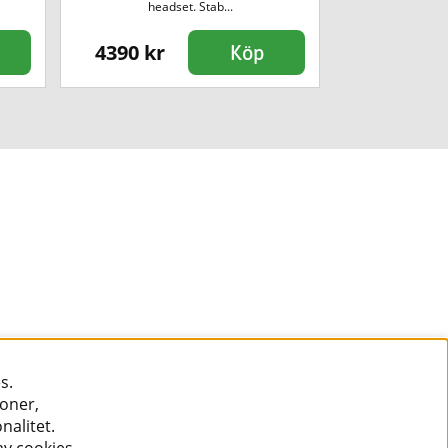
headset. Stab...
med
4390 kr
3690 kr
Köp
s.
ioner,
nalitet.