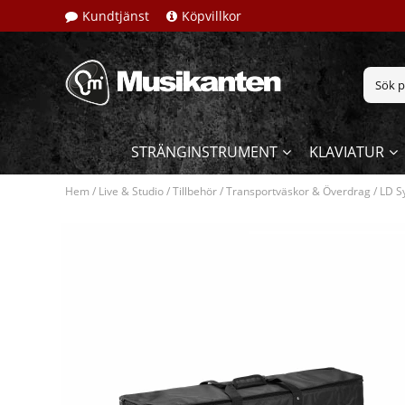
Kundtjänst
Köpvillkor
STRÄNGINSTRUMENT
KLAVIATUR
Hem
/
Live & Studio
/
Tillbehör
/
Transportväskor & Överdrag
/
LD S