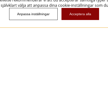
evelse rekommenderar vi att du accepterar samtliga typer a
självklart välja att anpassa dina cookie-inställningar som d
Anpassa inställningar
Acceptera alla
Nyhetsbrev
Vill du få spännande nyheter och erbjudanden från
oss? Ange din e-post nedan!
Skicka
Följ oss!