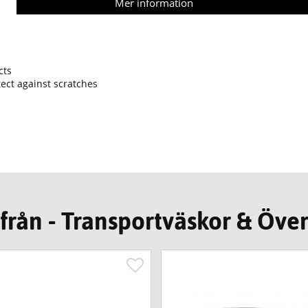
Mer information
cts
ect against scratches
från - Transportväskor & Öve