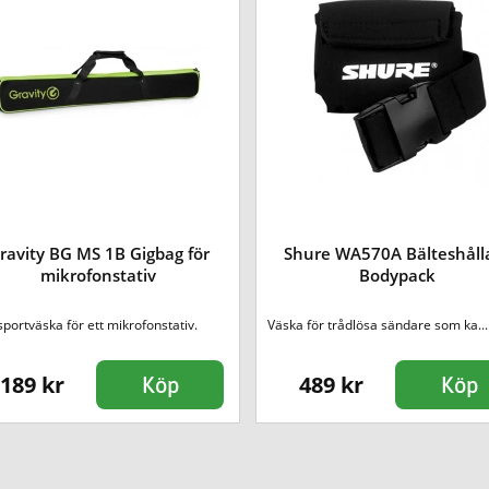
ravity BG MS 1B Gigbag för
Shure WA570A Bälteshåll
mikrofonstativ
Bodypack
portväska för ett mikrofonstativ.
Väska för trådlösa sändare som ka...
189 kr
489 kr
Köp
Köp