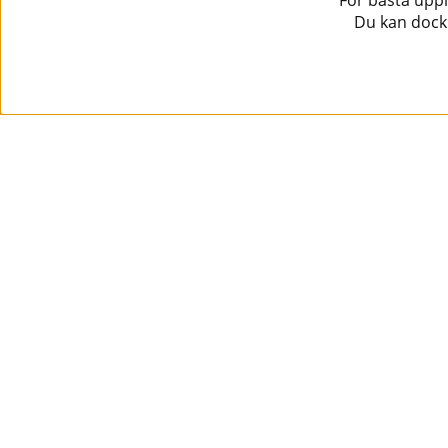
För bästa uppl
Du kan dock 
Information
Kundtjänst
Köpvillkor
Musikanten Pro Audio
Dataskyddsförodningen GDPR.