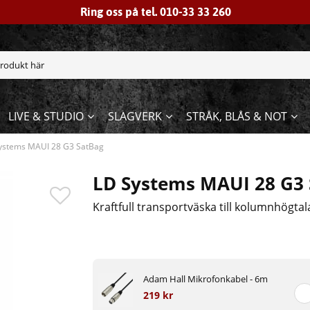
Ring oss på tel. 010-33 33 260
LIVE & STUDIO
SLAGVERK
STRÅK, BLÅS & NOT
ystems MAUI 28 G3 SatBag
LD Systems MAUI 28 G3
Kraftfull transportväska till kolumnhögta
Adam Hall Mikrofonkabel - 6m
219 kr