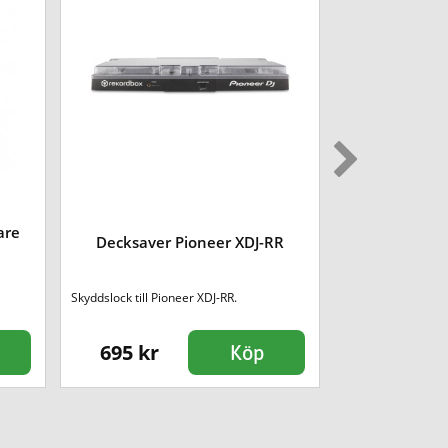
are
Decksaver Pioneer XDJ-RR
Roadinger Un
Roadinger univer
Skyddslock till Pioneer XDJ-RR.
för
695 kr
1290 kr
Köp