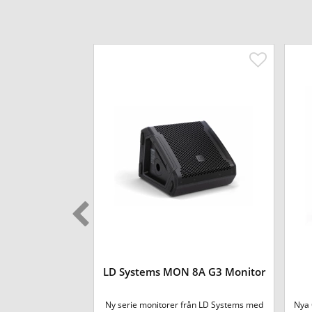
er 12A G3 Aktiv
LD Systems MON 8A G3 Monitor
lare
LD Systems. Otroligt
Ny serie monitorer från LD Systems med
Nya 