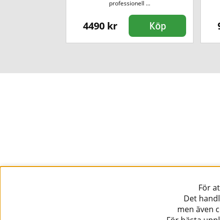
tiv ...
professionell ...
4490 kr
Köp
Köp
För a
Det handl
men även co