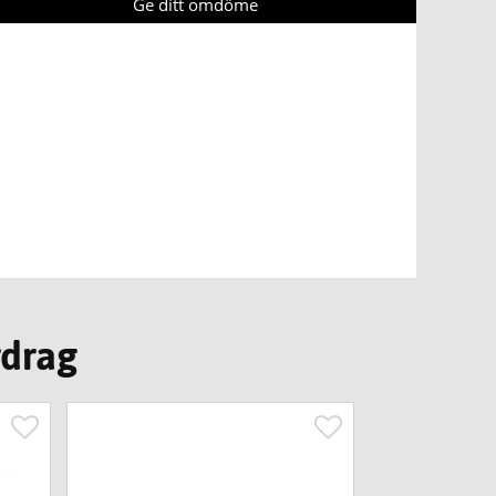
Ge ditt omdöme
rdrag