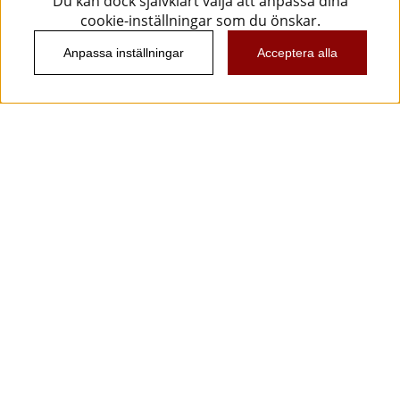
Du kan dock självklart välja att anpassa dina
cookie-inställningar som du önskar.
Anpassa inställningar
Acceptera alla
Information
Kundtjänst
Köpvillkor
Musikanten Pro Audio
Dataskyddsförodningen GDPR.
Nyhetsbrev
Vill du få spännande nyheter och erbjudanden från
oss? Ange din e-post nedan!
Skicka