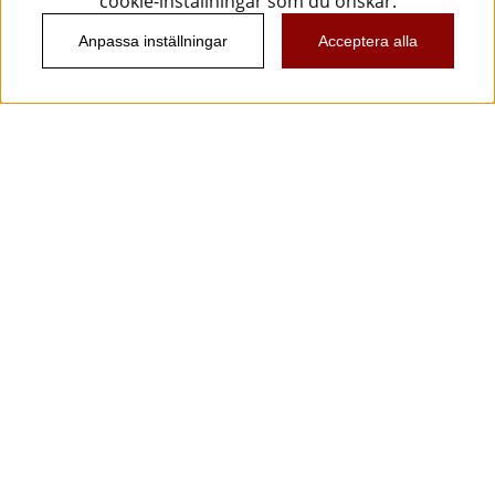
cookie-inställningar som du önskar.
Anpassa inställningar
Acceptera alla
Information
Kundtjänst
Köpvillkor
Musikanten Pro Audio
Dataskyddsförodningen GDPR.
Nyhetsbrev
Vill du få spännande nyheter och erbjudanden från
oss? Ange din e-post nedan!
Skicka