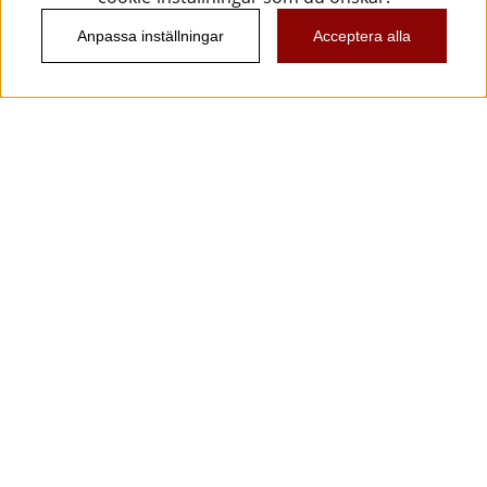
Anpassa inställningar
Acceptera alla
Information
Kundtjänst
Köpvillkor
Musikanten Pro Audio
Dataskyddsförodningen GDPR.
Nyhetsbrev
Vill du få spännande nyheter och erbjudanden från
oss? Ange din e-post nedan!
Skicka