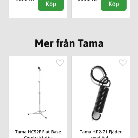
Köp
Köp
Mer från Tama
Tama HC52F Flat Base
Tama HP2-71 Fjäder
Cymbalstativ
med ögla