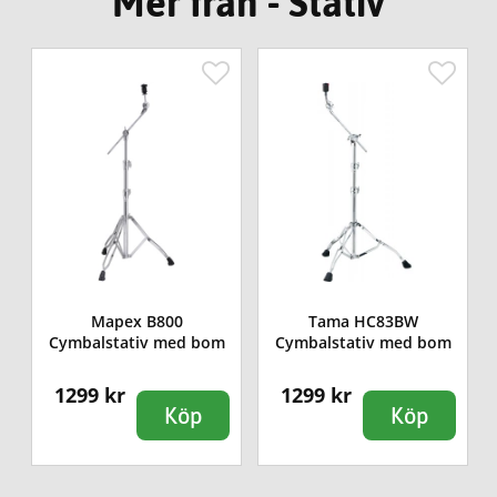
Mer från - Stativ
Mapex B800
Tama HC83BW
v
Cymbalstativ med bom
Cymbalstativ med bom
1299 kr
1299 kr
Köp
Köp