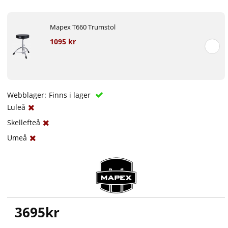
Mapex T660 Trumstol
1095 kr
Webblager:
Finns i lager
Luleå
Skellefteå
Umeå
3695
kr