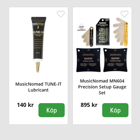
MusicNomad MN604
d
MusicNomad TUNE-IT
Precision Setup Gauge
Lubricant
Set
140 kr
895 kr
Köp
Köp