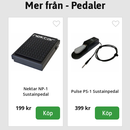
Mer från - Pedaler
-
Nektar NP-1
Pulse PS-1 Sustainpedal
Sustainpedal
199 kr
399 kr
Köp
Köp