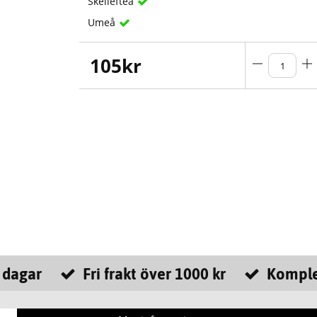
Skellefteå
Umeå
105
kr
 dagar
Fri frakt över 1000 kr
Komple