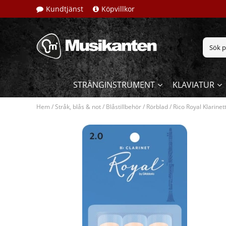
Kundtjänst
Köpvillkor
STRÄNGINSTRUMENT
KLAVIATUR
Hem
/
Stråk, blås & not
/
Blåstillbehör
/
Rörblad
/
Rico Royal Klarinet