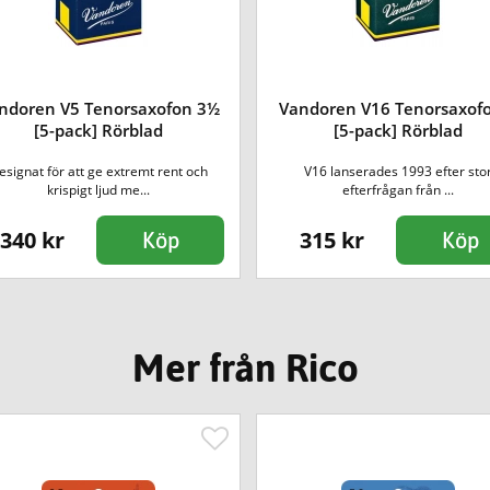
ndoren V5 Tenorsaxofon 3½
Vandoren V16 Tenorsaxof
[5-pack] Rörblad
[5-pack] Rörblad
esignat för att ge extremt rent och
V16 lanserades 1993 efter sto
krispigt ljud me...
efterfrågan från ...
340 kr
315 kr
Köp
Köp
Mer från Rico