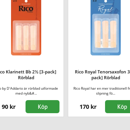
ico Klarinett Bb 2½ [3-pack]
Rico Royal Tenorsaxofon 3
Rörblad
pack] Rörblad
o by D'Addario är rörblad utformade
Rico Royal har en mer traditionell 
med nyb&#...
slipning fö...
90 kr
170 kr
Köp
Köp