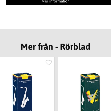
Mer information
Mer från - Rörblad