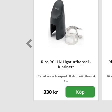
saxofon 2½ [3-
Rico RCL1N Ligatur/kapsel -
R
örblad
Klarinett
traditionell fransk
Rörhållare och kapsel till klarinett. Klassisk
Ric
fö...
r...
330 kr
Köp
Köp