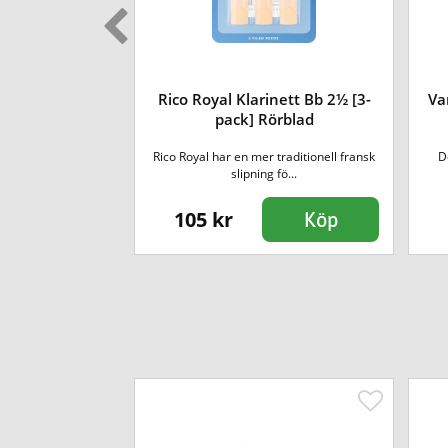
inett Bb 2 [3-
Rico Royal Klarinett Bb 2½ [3-
Va
örblad
pack] Rörblad
traditionell fransk
Rico Royal har en mer traditionell fransk
D
fö...
slipning fö...
105 kr
Köp
Köp