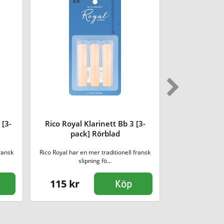
 [3-
Rico Royal Klarinett Bb 3 [3-
Rico RAC1LN L
pack] Rörblad
fransk
Rico Royal har en mer traditionell fransk
Klassisk rörhållare 
slipning fö...
115 kr
210 kr
Köp