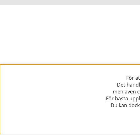
För a
Det handl
men även co
För bästa uppl
Du kan dock 