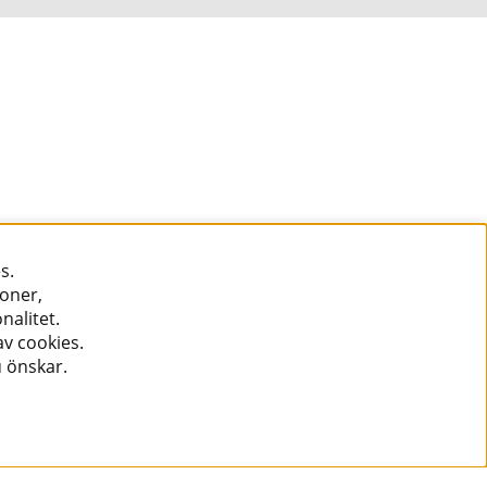
s.
ioner,
nalitet.
v cookies.
u önskar.