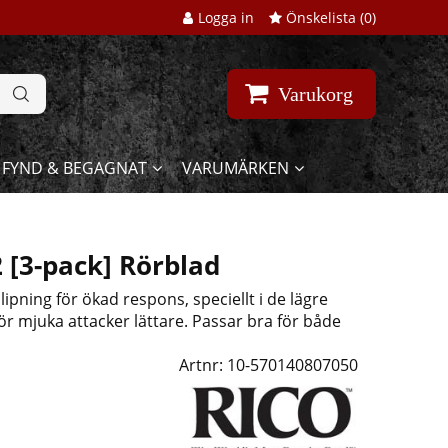
Logga in
Önskelista (
0
)
Varukorg
FYND & BEGAGNAT
VARUMÄRKEN
2 [3-pack] Rörblad
slipning för ökad respons,
speciellt i de lägre
gör
mjuka attacker lättare.
Passar bra för både
Artnr:
10-570140807050