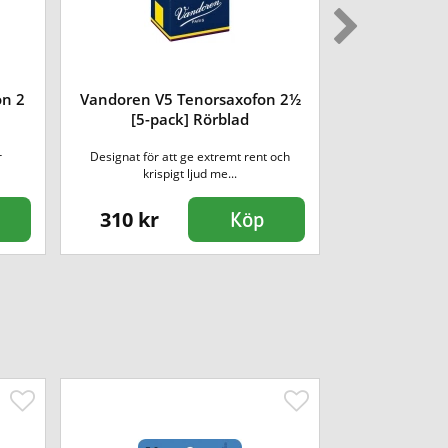
on 2
Vandoren V5 Tenorsaxofon 2½
Vandoren V5
[5-pack] Rörblad
[5-pa
r
Designat för att ge extremt rent och
Designat för at
krispigt ljud me...
krispi
310 kr
610 kr
Köp