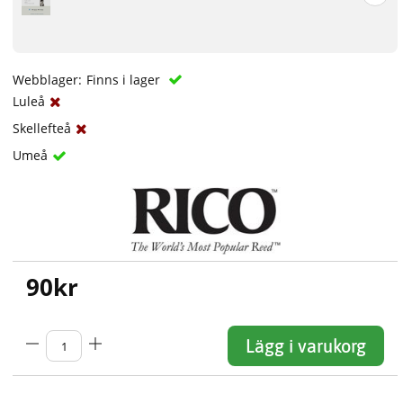
Webblager:
Finns i lager
Luleå
Skellefteå
Umeå
90
kr
Lägg i varukorg