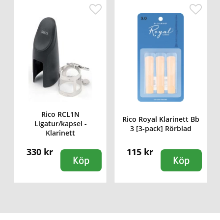
Rico RCL1N
Rico Royal Klarinett Bb
Ligatur/kapsel -
3 [3-pack] Rörblad
Klarinett
330 kr
115 kr
Köp
Köp