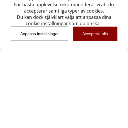
För bästa upplevelse rekommenderar vi att du
accepterar samtliga typer av cookies.
Du kan dock självklart välja att anpassa dina
cookie-inställningar som du önskar.
Anpassa inställningar
Acceptera alla
Information
Kundtjänst
Köpvillkor
Musikanten Pro Audio
Dataskyddsförodningen GDPR.
Nyhetsbrev
Vill du få spännande nyheter och erbjudanden från