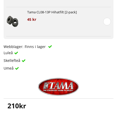
Tama CL08-13P Hihatfilt [2-pack]
45 kr
Webblager:
Finns i lager
Luleå
Skellefteå
Umeå
210
kr