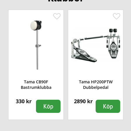
Tama CB90F
Tama HP200PTW
Bastrumklubba
Dubbelpedal
330 kr
2890 kr
Köp
Köp