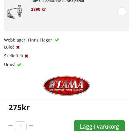
Tama HP200PTW Dubbelpedal
2890 kr
Webblager:
Finns i lager
Luleå
Skellefteå
Umeå
275
kr
Lägg i varukorg