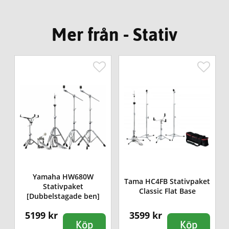
Mer från - Stativ
Yamaha HW680W
Tama HC4FB Stativpaket
Stativpaket
Classic Flat Base
[Dubbelstagade ben]
5199 kr
3599 kr
Köp
Köp