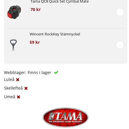
Tama QC8 Quick Set Cymbal Mate
70 kr
Wincent RockKey Stämnyckel
59 kr
Webblager:
Finns i lager
Luleå
Skellefteå
Umeå