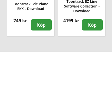
Toontrack EZ Line
X
Toontrack Felt Piano
Software Collection -
EKX - Download
Download
749 kr
4199 kr
Köp
Köp