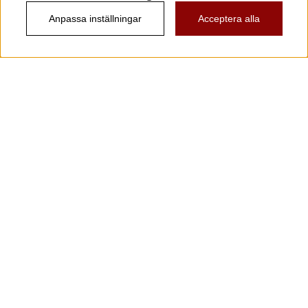
Anpassa inställningar
Acceptera alla
Information
Kundtjänst
Köpvillkor
Musikanten Pro Audio
Dataskyddsförodningen GDPR.
Nyhetsbrev
Vill du få spännande nyheter och erbjudanden från
oss? Ange din e-post nedan!
Skicka