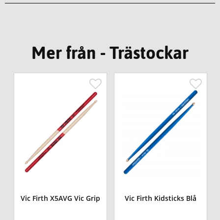
Mer från - Trästockar
p
Vic Firth X5AVG Vic Grip
Vic Firth Kidsticks Blå