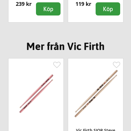
239 kr
119 kr
Köp
Köp
Mer från Vic Firth
Vic Firth SJOR Steve