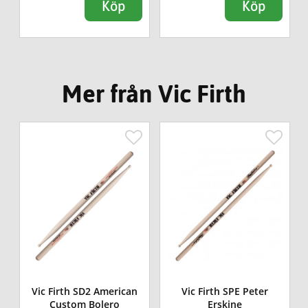
Köp
Köp
Mer från Vic Firth
n
Vic Firth SD2 American
Vic Firth SPE Peter
Custom Bolero
Erskine