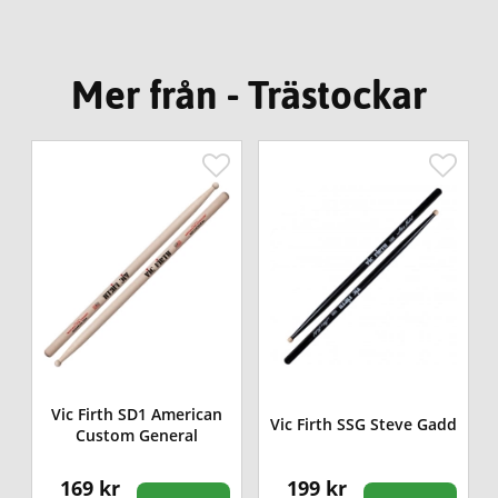
Mer från - Trästockar
Vic Firth SD1 American
Vic Firth SSG Steve Gadd
Custom General
169 kr
199 kr