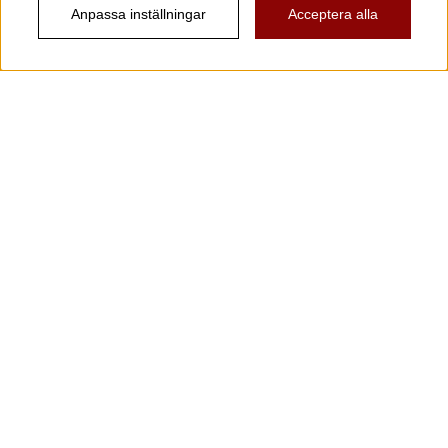
Anpassa inställningar
Acceptera alla
Information
Kundtjänst
Köpvillkor
Musikanten Pro Audio
Dataskyddsförodningen GDPR.
Nyhetsbrev
Vill du få spännande nyheter och erbjudanden från
oss? Ange din e-post nedan!
Skicka