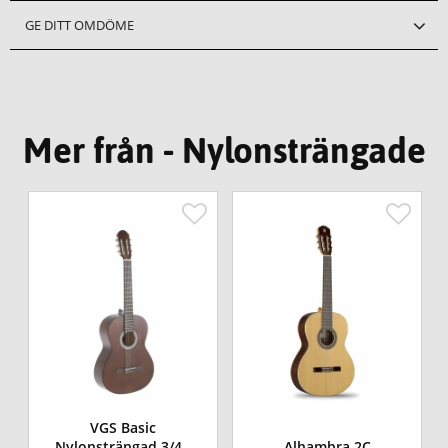
GE DITT OMDÖME
Mer från - Nylonsträngade
VGS Basic
Nylonsträngad 3/4 -
Alhambra 2C