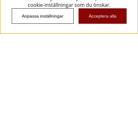
cookie-inställningar som du önskar.
Anpassa inställningar
Acceptera alla
Information
Kundtjänst
Köpvillkor
Musikanten Pro Audio
Dataskyddsförodningen GDPR.
Nyhetsbrev
Vill du få spännande nyheter och erbjudanden från
oss? Ange din e-post nedan!
Skicka