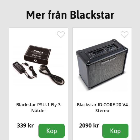
Mer från Blackstar
4
Blackstar PSU-1 Fly 3
Blackstar ID:CORE 20 V4
Nätdel
Stereo
339 kr
2090 kr
Köp
Köp