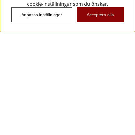
cookie-inställningar som du önskar.
Anpassa inställningar
Acceptera alla
Information
Kundtjänst
Köpvillkor
Musikanten Pro Audio
Dataskyddsförodningen GDPR.
Nyhetsbrev
Vill du få spännande nyheter och erbjudanden från
oss? Ange din e-post nedan!
Skicka