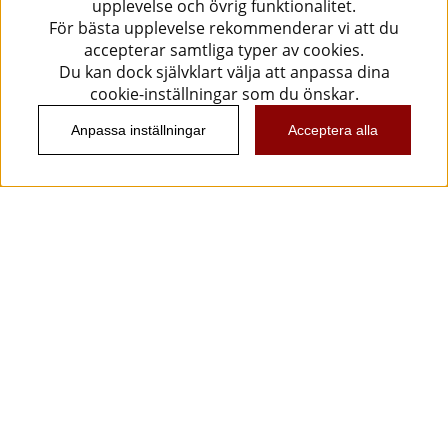
upplevelse och övrig funktionalitet.
För bästa upplevelse rekommenderar vi att du
accepterar samtliga typer av cookies.
Du kan dock självklart välja att anpassa dina
cookie-inställningar som du önskar.
Anpassa inställningar
Acceptera alla
Information
Kundtjänst
Köpvillkor
Musikanten Pro Audio
Dataskyddsförodningen GDPR.
Nyhetsbrev
Vill du få spännande nyheter och erbjudanden från