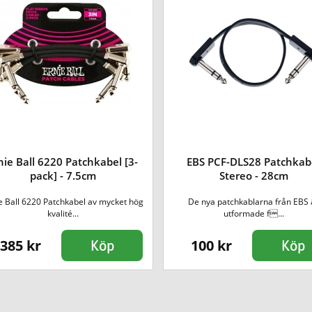
nie Ball 6220 Patchkabel [3-
EBS PCF-DLS28 Patchkab
pack] - 7.5cm
Stereo - 28cm
e Ball 6220 Patchkabel av mycket hög
De nya patchkablarna från EBS 
kvalité...
utformade f...
385 kr
100 kr
Köp
Köp