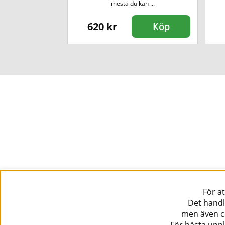
 ...
mesta du kan ...
620 kr
Köp
Köp
För a
Det handl
men även co