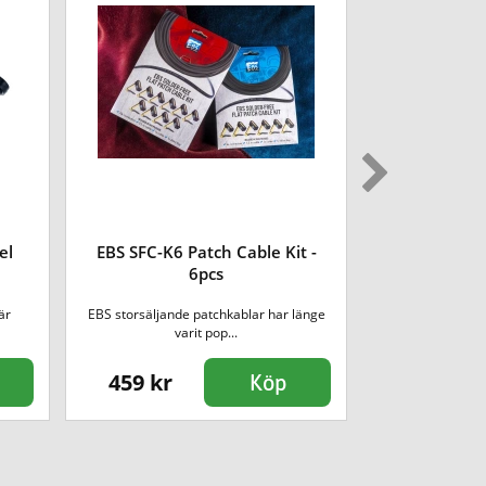
el
EBS SFC-K6 Patch Cable Kit -
DAddario
6pcs
Patchkab
är
EBS storsäljande patchkablar har länge
3-pack p
varit pop...
vinklade 
459 kr
235 kr
Köp