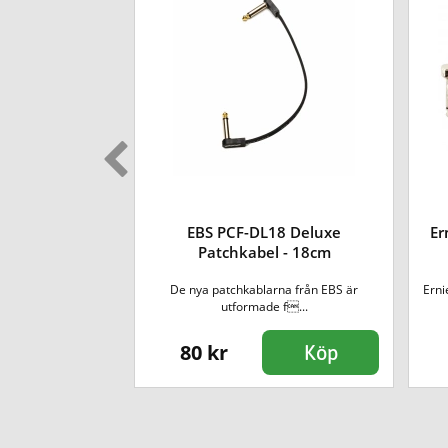
58 Deluxe
EBS PCF-DL18 Deluxe
Er
l - 58cm
Patchkabel - 18cm
rna från EBS är
De nya patchkablarna från EBS är
Erni
 f...
utformade f...
80 kr
Köp
Köp