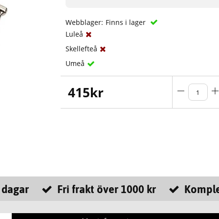
Webblager:
Finns i lager
Luleå
Skellefteå
Umeå
415
kr
 dagar
Fri frakt över 1000 kr
Komple