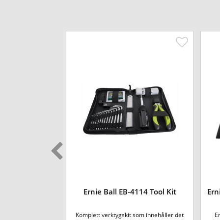
37 Bass Mute
Ernie Ball EB-4114 Tool Kit
Ern
le
e Bass är utformad
Komplett verktygskit som innehåller det
Er