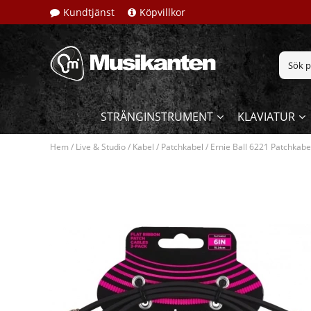
Kundtjänst
Köpvillkor
STRÄNGINSTRUMENT
KLAVIATUR
Hem
/
Live & Studio
/
Kabel
/
Patchkabel
/
Ernie Ball 6221 Patchkabe