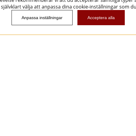
evelse rekommenderar vi att du accepterar samtliga typer a
självklart välja att anpassa dina cookie-inställningar som d
Anpassa inställningar
Acceptera alla
Nyhetsbrev
Vill du få spännande nyheter och erbjudanden från
oss? Ange din e-post nedan!
Skicka
Följ oss!