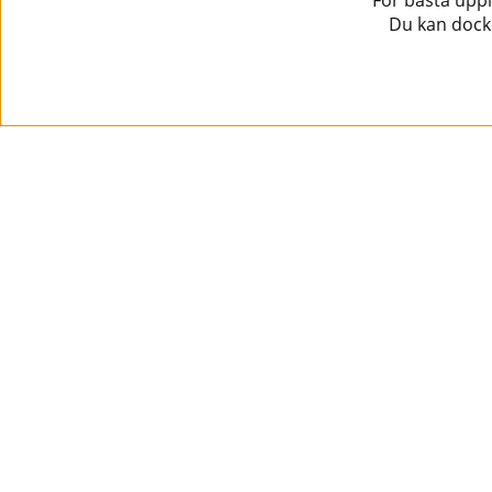
För bästa uppl
Du kan dock 
Information
Kundtjänst
Köpvillkor
Musikanten Pro Audio
Dataskyddsförodningen GDPR.