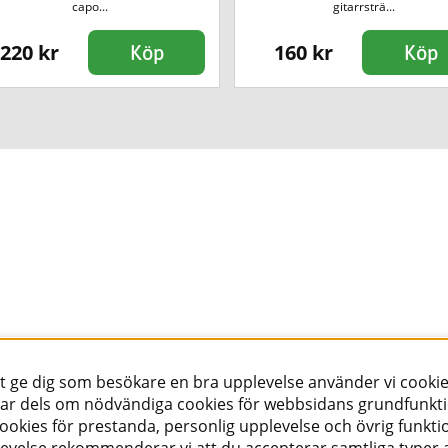
capo...
gitarrsträ...
220 kr
160 kr
Köp
Köp
tt ge dig som besökare en bra upplevelse använder vi cookie
ar dels om nödvändiga cookies för webbsidans grundfunkt
okies för prestanda, personlig upplevelse och övrig funktio