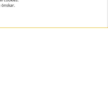
v cookies.
u önskar.