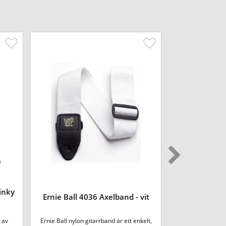
linky
Ernie Ball
Ernie Ball 4036 Axelband - vit
Tangerine 
p av
Ernie Ball nylon gitarrband är ett enkelt,
Ernie Ball Jacqua