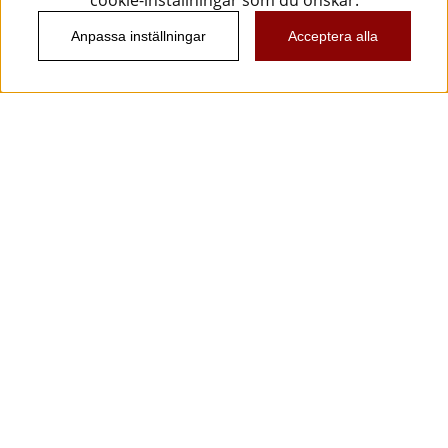
cookie-inställningar som du önskar.
Anpassa inställningar
Acceptera alla
Information
Kundtjänst
Köpvillkor
Musikanten Pro Audio
Dataskyddsförodningen GDPR.
Nyhetsbrev
Vill du få spännande nyheter och erbjudanden från
oss? Ange din e-post nedan!
Skicka