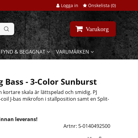
Logga in
Önskelista (
0
)
Varukorg
FYND & BEGAGNAT
VARUMÄRKEN
g Bass - 3-Color Sunburst
ortare skala är lättspelad och smidig. PJ
il J-bas mikrofon i stallposition samt en Split-
 innan leverans!
Artnr:
5-0140492500