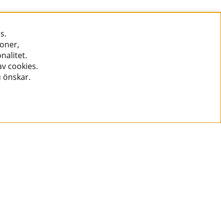
s.
ioner,
nalitet.
v cookies.
u önskar.