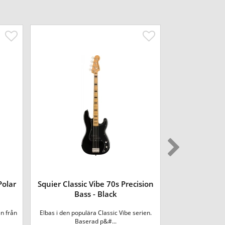
Polar
Squier Classic Vibe 70s Precision
Fender Player
Bass - Black
Jazz 
en från
Elbas i den populära Classic Vibe serien.
Player II Modifie
Baserad p&#...
samm