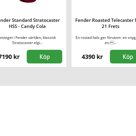
nder Standard Stratocaster
Fender Roasted Telecaster
HSS - Candy Cola
21 Frets
Insteget i Fender världen, klassisk
En rostad hals ger förutom en snyg
Stratocaster elgi...
en ...
7190 kr
4390 kr
Köp
Köp