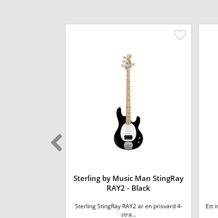
recision Bass -
Sterling by Music Man StingRay
unburst
RAY2 - Black
ärlden, klassisk
Sterling StingRay RAY2 är en prisvärd 4-
Ett 
ass me...
strä...