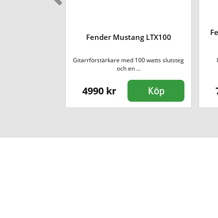
Fe
mble 200
Fender Mustang LTX100
ärkare på 200 watt
Gitarrförstärkare med 100 watts slutsteg
..
och en ...
4990 kr
Köp
Köp