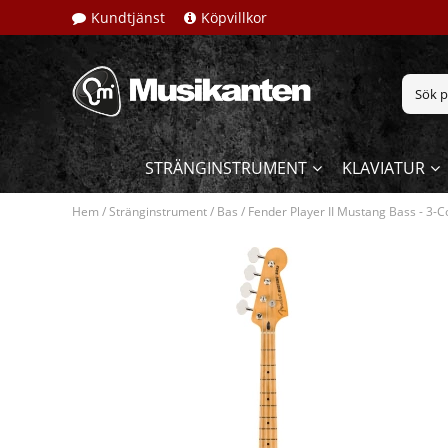
Kundtjänst
Köpvillkor
STRÄNGINSTRUMENT
KLAVIATUR
Hem
/
Stränginstrument
/
Bas
/
Fender Player II Mustang Bass - 3-C