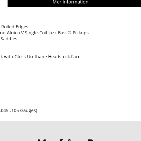
Mer information
 Rolled Edges
and Alnico V Single-Coil Jazz Bass® Pickups
” Saddles
eck with Gloss Urethane Headstock Face
(.045-.105 Gauges)