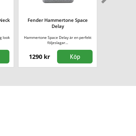
 Neck
Fender Hammertone Space
Fender M
Delay
Fo
g look
Hammertone Space Delay är en perfekt
Matchande foot
följeslagar...
LTX10
1290 kr
1290 kr
Köp