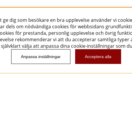
tt ge dig som besökare en bra upplevelse använder vi cookie
ar dels om nödvändiga cookies för webbsidans grundfunkt
okies för prestanda, personlig upplevelse och övrig funktio
evelse rekommenderar vi att du accepterar samtliga typer a
självklart välja att anpassa dina cookie-inställningar som d
Anpassa inställningar
Acceptera alla
Nyhetsbrev
Vill du få spännande nyheter och erbjudanden från
oss? Ange din e-post nedan!
Skicka