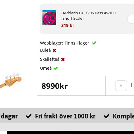
DAddario EXL170S Bass 45-100
[Short Scale]
319 kr
Webblager:
Finns i lager
Luleå
Skellefteå
Umeå
8990
kr
 dagar
Fri frakt över 1000 kr
Komple