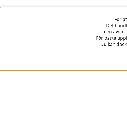
För a
Det handl
men även co
För bästa uppl
Du kan dock 
Information
Kundtjänst
Köpvillkor
Musikanten Pro Audio
Dataskyddsförodningen GDPR.