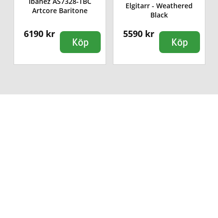
Ibanez AS7328-TBC
Elgitarr - Weathered
Artcore Baritone
Black
6190 kr
5590 kr
Köp
Köp