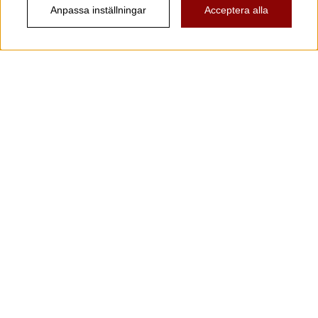
Anpassa inställningar
Acceptera alla
Information
Kundtjänst
Köpvillkor
Musikanten Pro Audio
Dataskyddsförodningen GDPR.
Nyhetsbrev
Vill du få spännande nyheter och erbjudanden från
oss? Ange din e-post nedan!
Skicka