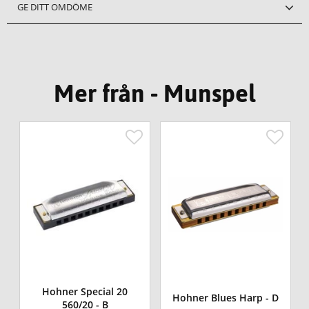
GE DITT OMDÖME
Mer från - Munspel
0
Hohner Special 20
Hohner Blues Harp - D
560/20 - B