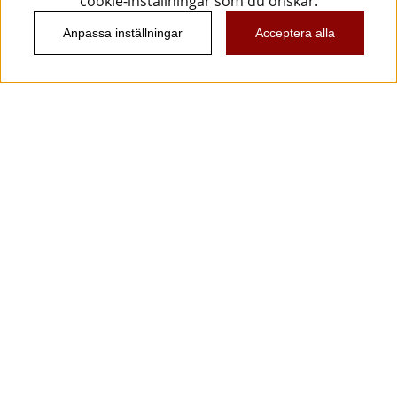
cookie-inställningar som du önskar.
Anpassa inställningar
Acceptera alla
Information
Kundtjänst
Köpvillkor
Musikanten Pro Audio
Dataskyddsförodningen GDPR.
Nyhetsbrev
Vill du få spännande nyheter och erbjudanden från
oss? Ange din e-post nedan!
Skicka