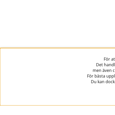
För a
Det handl
men även co
För bästa uppl
Du kan dock 