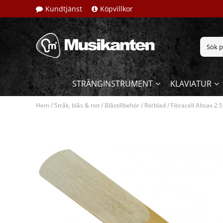
Kundtjänst
Köpvillkor
STRÄNGINSTRUMENT
KLAVIATUR
Hem
/
Stråk, blås & not
/
Blåstillbehör
/
Rörblad
/
Fibracell Altsax 2.