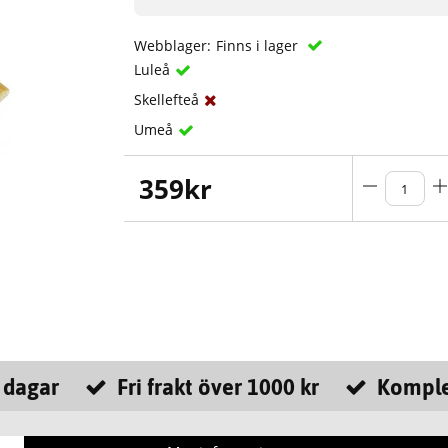
Webblager:
Finns i lager
Luleå
Skellefteå
Umeå
359
kr
 dagar
Fri frakt över 1000 kr
Komple