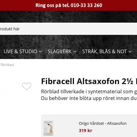
Ring oss på tel. 010-33 33 260
LIVE & STUDIO
SLAGVERK
STRÅK, BLÅS & NOT
5 Rörblad
Fibracell Altsaxofon 2½
Rörblad tillverkade i syntetmaterial som g
Du behöver inte blöta upp röret innan du 
Origo Vårdset - Altsaxofon
319 kr