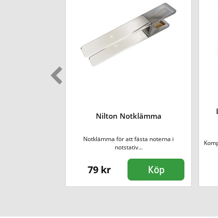
ool CD Volume 3
Nilton Notklämma
4
opulära CD-skivan
Notklämma för att fästa noterna i
Komp
ll...
notstativ...
79 kr
Köp
Köp