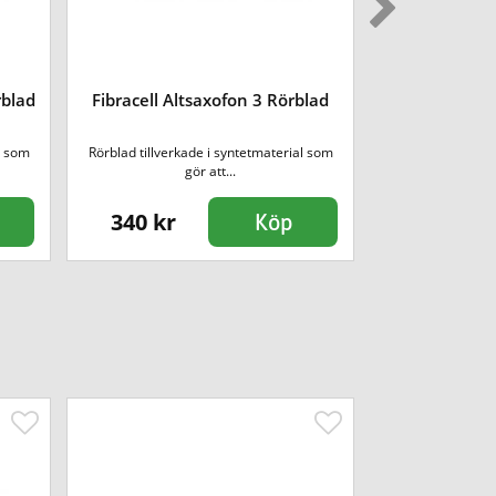
Vandoren V5 
rblad
Fibracell Altsaxofon 3 Rörblad
pack
l som
Rörblad tillverkade i syntetmaterial som
Designat för at
gör att...
krispi
340 kr
440 kr
Köp