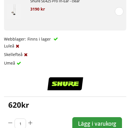
Shure SE425 Pro In-Ear - clear
3190 kr
Webblager:
Finns i lager
Luleå
Skellefteå
Umeå
620
kr
Lägg i varukorg