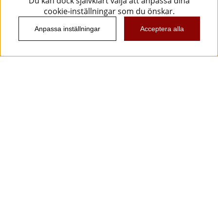
Du kan dock självklart välja att anpassa dina
cookie-inställningar som du önskar.
Anpassa inställningar
Acceptera alla
Information
Kundtjänst
Köpvillkor
Musikanten Pro Audio
Dataskyddsförodningen GDPR.
Nyhetsbrev
Vill du få spännande nyheter och erbjudanden från
oss? Ange din e-post nedan!
Skicka