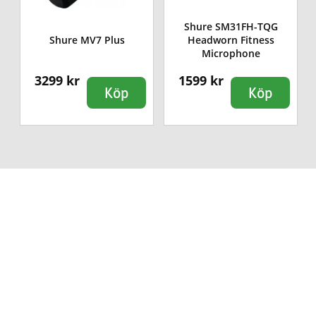
Shure SM31FH-TQG
Shure MV7 Plus
Headworn Fitness
Microphone
3299 kr
1599 kr
Köp
Köp