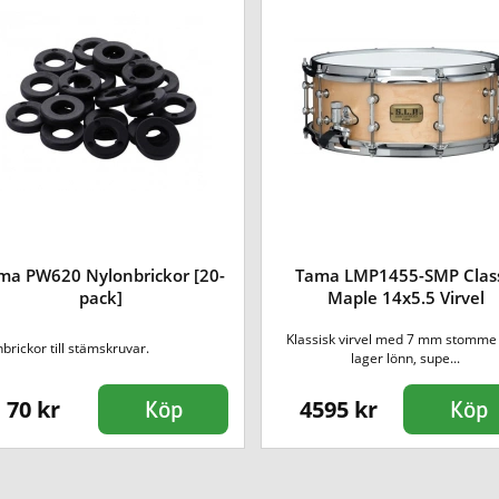
ma PW620 Nylonbrickor [20-
Tama LMP1455-SMP Class
pack]
Maple 14x5.5 Virvel
Klassisk virvel med 7 mm stomme 
brickor till stämskruvar.
lager lönn, supe...
70 kr
4595 kr
Köp
Köp