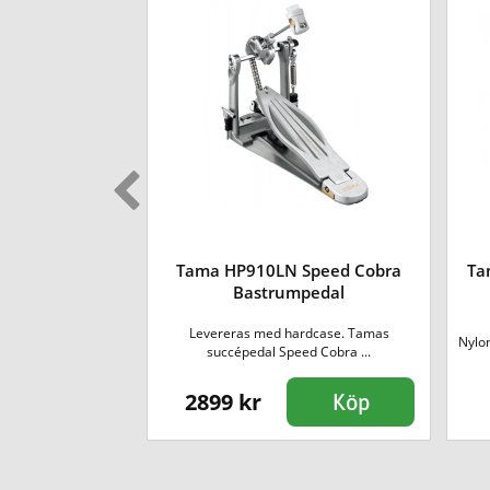
Tama HP910LN Speed Cobra
Ta
astrumklubba
Bastrumpedal
Pedal Beater Felt
Levereras med hardcase. Tamas
Nylon
 till Ir...
succépedal Speed Cobra ...
2899 kr
Köp
Köp