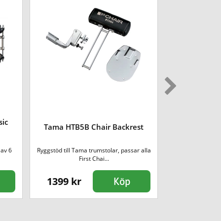
ic
Tama HH605 
Tama HTB5B Chair Backrest
av 6
Ryggstöd till Tama trumstolar, passar alla
Stabilt hi-hatsta
First Chai...
Iron C
1399 kr
2090 kr
Köp