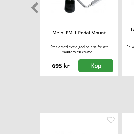
Cymbal Boom
L
Meinl PM-1 Pedal Mount
m
et Tilter. Kan
Stativ med extra god balans för att
En k
mbinatio...
montera en cowbel...
695 kr
Köp
Köp