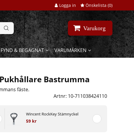
Logga in
Önskelista (
0
)
Varukorg
FYND & BEGAGNAT
VARUMÄRKEN
Pukhållare Bastrumma
ummans fäste.
Artnr:
10-711038424110
Wincent RockKey Stämnyckel
59 kr