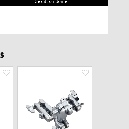
Ge ditt omdöme
s