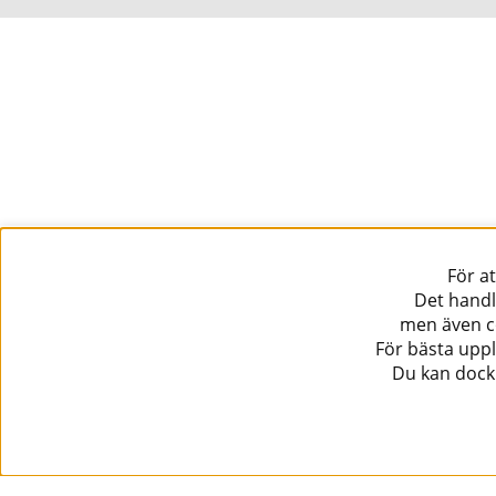
För a
Det handl
men även co
För bästa uppl
Du kan dock 