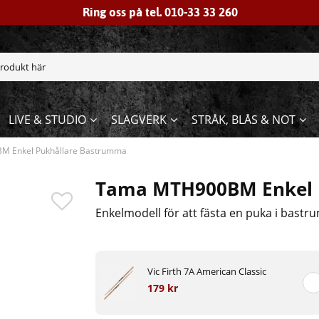
Ring oss på tel. 010-33 33 260
LIVE & STUDIO
SLAGVERK
STRÅK, BLÅS & NOT
 Enkel Pukhållare Bastrumma
Tama MTH900BM Enkel 
Enkelmodell för att fästa en puka i bastr
Vic Firth 7A American Classic
179 kr