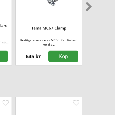
lare
Tama MC67 Clamp
Tama MC66 
Kraftigare version av MC66. Kan fästas i
Passar stativ
nstr...
rör dia...
19,1mm och
645 kr
525 kr
Köp