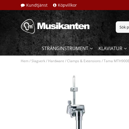
Kundtjänst
Köpvillkor
STRÄNGINSTRUMENT
KLAVIATUR
Hem
/
Slagverk
/
Hardware
/
Clamps & Extensions
/
Tama MTH900BM