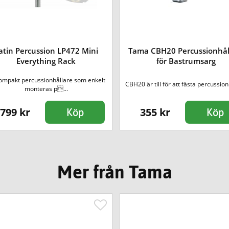
atin Percussion LP472 Mini
Tama CBH20 Percussionhål
Everything Rack
för Bastrumsarg
ompakt percussionhållare som enkelt
CBH20 är till för att fästa percussioni
monteras p...
799 kr
355 kr
Köp
Köp
Mer från Tama