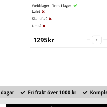
Webblager:
Finns i lager
Luleå
Skellefteå
Umeå
1295
kr
 dagar
Fri frakt över 1000 kr
Komple