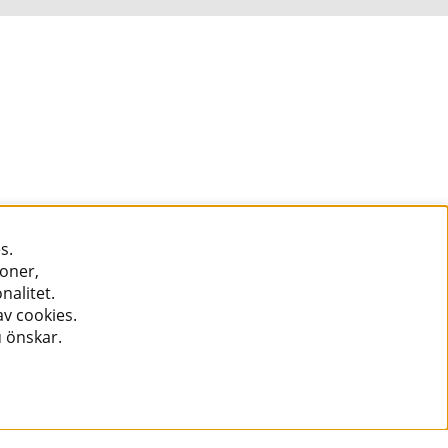
s.
ioner,
nalitet.
v cookies.
u önskar.