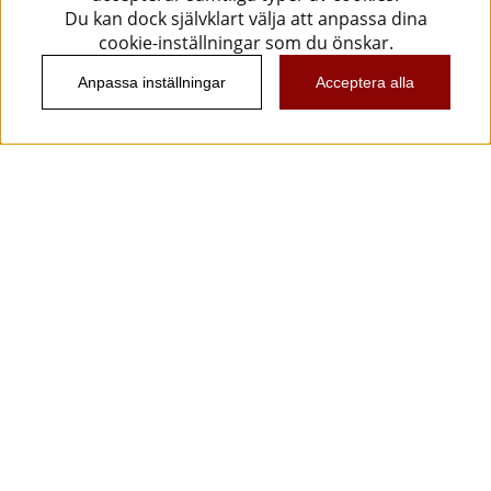
Du kan dock självklart välja att anpassa dina
cookie-inställningar som du önskar.
Anpassa inställningar
Acceptera alla
Information
Kundtjänst
Köpvillkor
Musikanten Pro Audio
Dataskyddsförodningen GDPR.
Nyhetsbrev
Vill du få spännande nyheter och erbjudanden från
oss? Ange din e-post nedan!