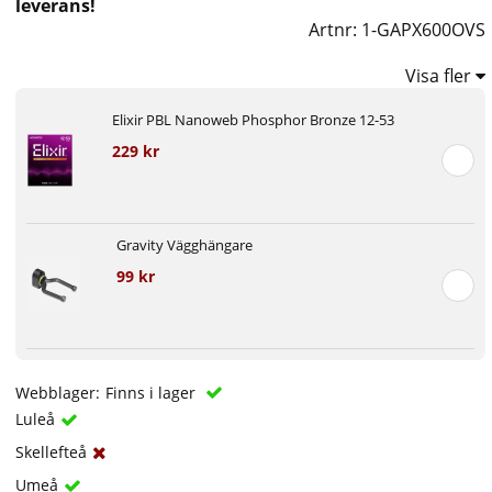
leverans!
Artnr:
1-GAPX600OVS
Visa fler
Elixir PBL Nanoweb Phosphor Bronze 12-53
229 kr
Gravity Vägghängare
99 kr
Webblager:
Finns i lager
Luleå
Skellefteå
Umeå