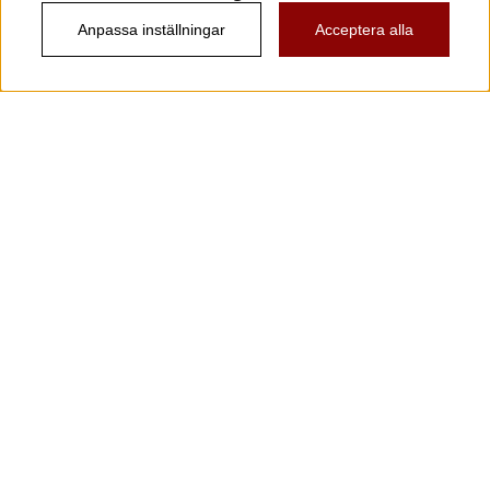
Anpassa inställningar
Acceptera alla
Information
Kundtjänst
Köpvillkor
Musikanten Pro Audio
Dataskyddsförodningen GDPR.
Nyhetsbrev
Vill du få spännande nyheter och erbjudanden från
oss? Ange din e-post nedan!
Skicka