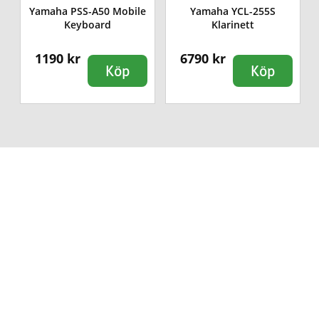
-
Yamaha PSS-A50 Mobile
Yamaha YCL-255S
Keyboard
Klarinett
1190 kr
6790 kr
Köp
Köp