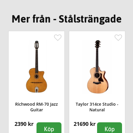
Mer från - Stålsträngade
d
Richwood RM-70 Jazz
Taylor 314ce Studio -
Guitar
Natural
2390 kr
21690 kr
Köp
Köp