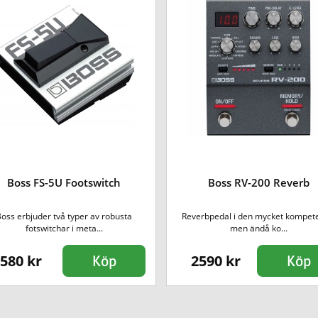
Boss FS-5U Footswitch
Boss RV-200 Reverb
oss erbjuder två typer av robusta
Reverbpedal i den mycket kompet
fotswitchar i meta...
men ändå ko...
580 kr
2590 kr
Köp
Köp