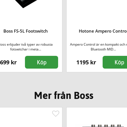
Boss FS-5L Footswitch
Hotone Ampero Contro
oss erbjuder två typer av robusta
Ampero Control är en kompakt och 
fotswitchar i meta...
Bluetooth MID...
699 kr
1195 kr
Köp
Köp
Mer från Boss