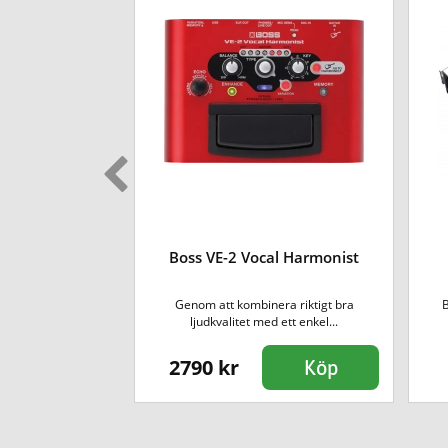
mpedal [gitarr]
Boss VE-2 Vocal Harmonist
ar BOSS välkända
Genom att kombinera riktigt bra
B
300 utgj...
ljudkvalitet med ett enkel...
2790 kr
Köp
Köp