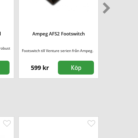
l
Ampeg AFS2 Footswitch
Boss 
robust
En enkel lösnin
Footswitch till Venture serien från Ampeg.
599 kr
1490 kr
Köp