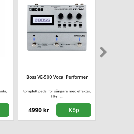
Boss VE-500 Vocal Performer
Boss VB-2W V
enta,
Komplett pedal för sångare med effekter,
Nu har den fra
filter ...
åter
4990 kr
2890 kr
Köp