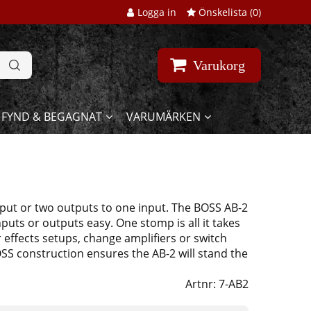
Logga in
Önskelista (
0
)
Varukorg
FYND & BEGAGNAT
VARUMÄRKEN
tput or two outputs to one input. The BOSS AB-2
puts or outputs easy. One stomp is all it takes
 effects setups, change amplifiers or switch
S construction ensures the AB-2 will stand the
Artnr:
7-AB2