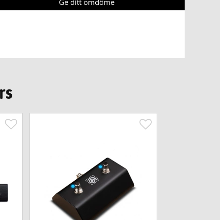
Ge ditt omdöme
rs