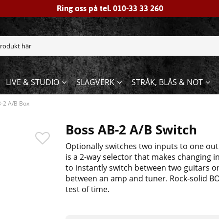
Ring oss på tel. 010-33 33 260
LIVE & STUDIO
SLAGVERK
STRÅK, BLÅS & NOT
-2 A/B Box
Boss AB-2 A/B Switch
Optionally switches two inputs to one ou
is a 2-way selector that makes changing in
to instantly switch between two guitars or
between an amp and tuner. Rock-solid BOS
test of time.