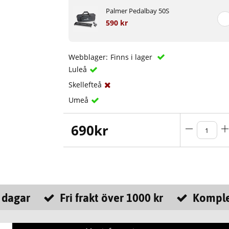
Palmer Pedalbay 50S
590 kr
Webblager:
Finns i lager
Luleå
Skellefteå
Umeå
690
kr
 dagar
Fri frakt över 1000 kr
Komple