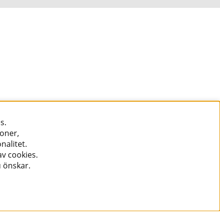
s.
ioner,
nalitet.
v cookies.
u önskar.