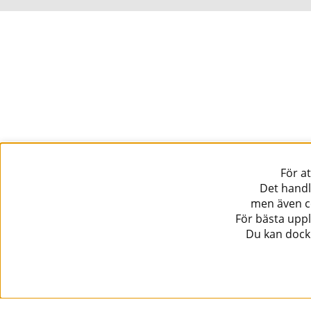
För a
Det handl
men även co
För bästa uppl
Du kan dock 