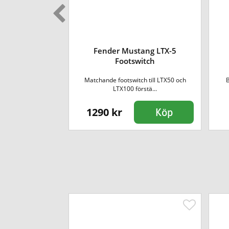
Fender Mustang LTX-5
Footswitch
Footswitch
itch öppnar upp
Matchande footswitch till LTX50 och
B
n at...
LTX100 förstä...
1290 kr
Köp
Köp