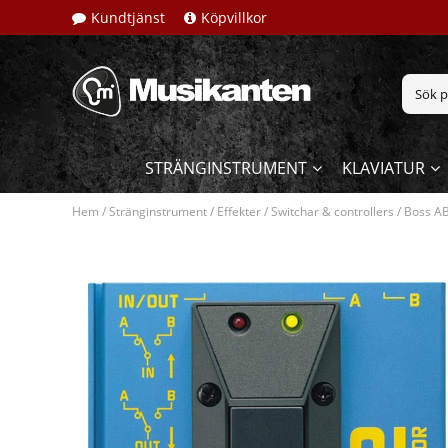
Kundtjänst
Köpvillkor
STRÄNGINSTRUMENT
KLAVIATUR
Hem
/
Stränginstrument
/
Effekter
/
Switchar & controllers
/
Boss AB