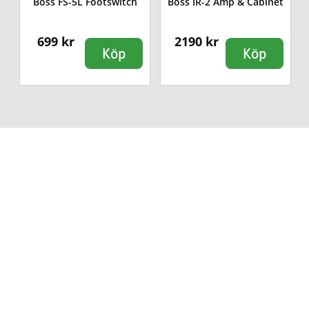
Boss FS-5L Footswitch
Boss IR-2 Amp & Cabinet
699 kr
2190 kr
Köp
Köp