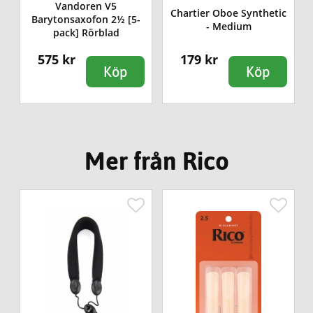
Vandoren V5
Chartier Oboe Synthetic
]
Barytonsaxofon 2½ [5-
- Medium
pack] Rörblad
575 kr
179 kr
Köp
Köp
Mer från Rico