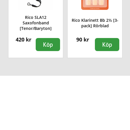
Rico SLA12
Rico Klarinett Bb 2½ [3-
Saxofonband
pack] Rörblad
[Tenor/Baryton]
420 kr
90 kr
Köp
Köp