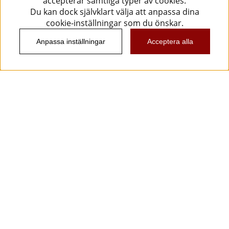
accepterar samtliga typer av cookies.
Du kan dock självklart välja att anpassa dina
cookie-inställningar som du önskar.
Anpassa inställningar
Acceptera alla
Information
Kundtjänst
Köpvillkor
Musikanten Pro Audio
Dataskyddsförodningen GDPR.
Nyhetsbrev
Vill du få spännande nyheter och erbjudanden från
oss? Ange din e-post nedan!