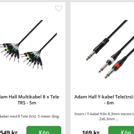
am Hall Multikabel 8 x Tele
Adam Hall Y-kabel Tele(trs)
TRS - 5m
- 6m
Insert / Y-kabel från 6.3mm stereo tel
kabel med 8 Tele (trs). 5 meter lång.
2x6.3mm ...
549 kr
169 kr
Köp
Köp