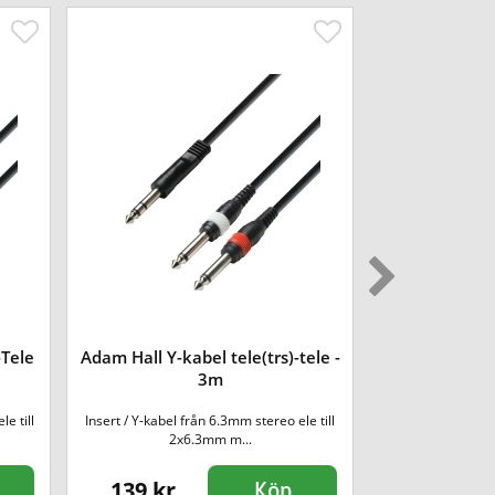
-Tele
Adam Hall Y-kabel tele(trs)-tele -
Adam Hall 5 
3m
e till
Insert / Y-kabel från 6.3mm stereo ele till
Mikrofonkabel av
2x6.3mm m...
or
139 kr
459 kr
Köp