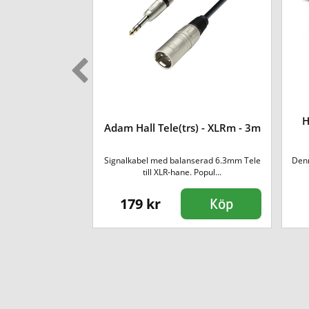
ch Cable Kit -
H
Adam Hall Tele(trs) - XLRm - 3m
cs
chkablar har länge
Signalkabel med balanserad 6.3mm Tele
Denn
p...
till XLR-hane. Popul...
179 kr
Köp
Köp