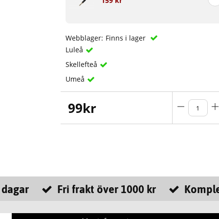
159 kr
Webblager:
Finns i lager
Luleå
Skellefteå
Umeå
99
kr
 dagar
Fri frakt över 1000 kr
Komple