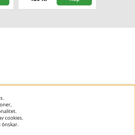
s.
ioner,
nalitet.
v cookies.
u önskar.