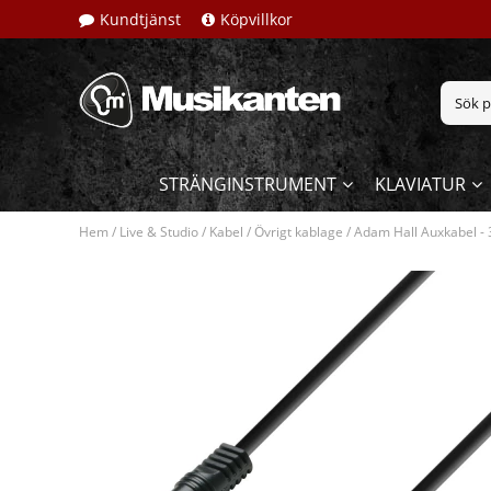
Kundtjänst
Köpvillkor
STRÄNGINSTRUMENT
KLAVIATUR
Hem
/
Live & Studio
/
Kabel
/
Övrigt kablage
/
Adam Hall Auxkabel -