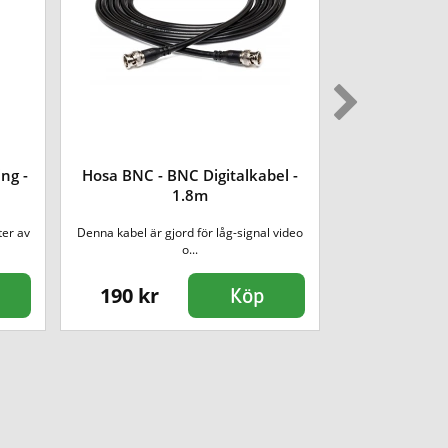
ng -
Hosa BNC - BNC Digitalkabel -
Adam Hall Au
1.8m
ter av
Denna kabel är gjord för låg-signal video
Audiokabel
o...
telekontakt
190 kr
249 kr
Köp