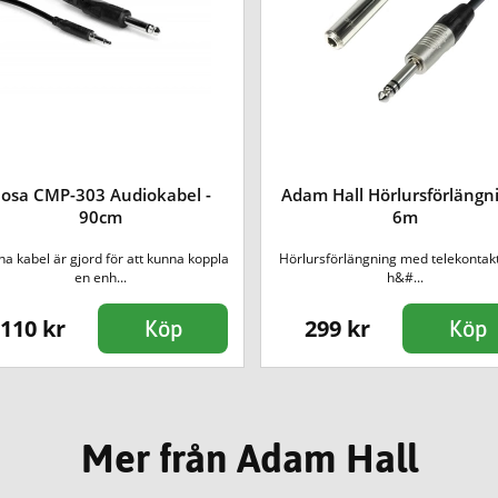
osa CMP-303 Audiokabel -
Adam Hall Hörlursförlängni
90cm
6m
a kabel är gjord för att kunna koppla
Hörlursförlängning med telekontak
en enh...
h&#...
110 kr
299 kr
Köp
Köp
Mer från Adam Hall