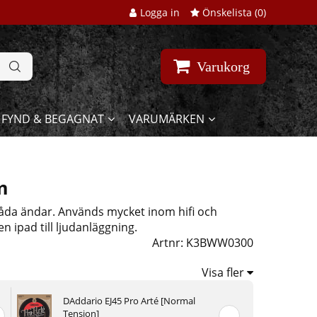
Logga in
Önskelista (
0
)
Varukorg
FYND & BEGAGNAT
VARUMÄRKEN
m
åda ändar. Används mycket inom hifi och
en ipad till ljudanläggning.
Artnr:
K3BWW0300
Visa fler
DAddario EJ45 Pro Arté [Normal
Tension]