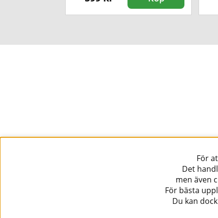
För a
Det handl
men även co
För bästa uppl
Du kan dock 