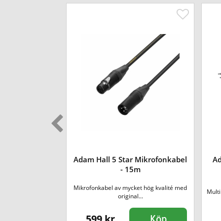
f)-Tele(m) Y-
Adam Hall 5 Star Mikrofonkabel
Ad
ter
- 15m
n stereo-tele till 2x
Mikrofonkabel av mycket hög kvalité med
Multi
t...
original...
599 kr
Köp
Köp